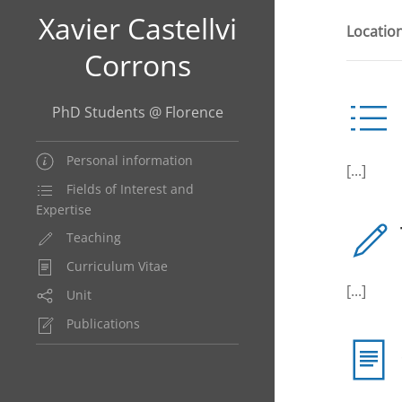
Xavier Castellvi
Location
Corrons
PhD Students @ Florence
Personal information
[...]
Fields of Interest and
Expertise
Teaching
Curriculum Vitae
[...]
Unit
Publications