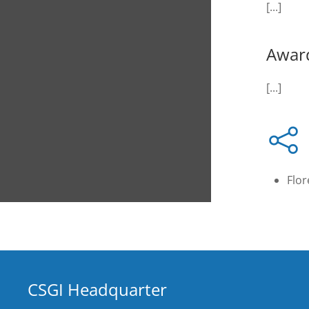
[...]
Awar
[...]
Flo
CSGI Headquarter