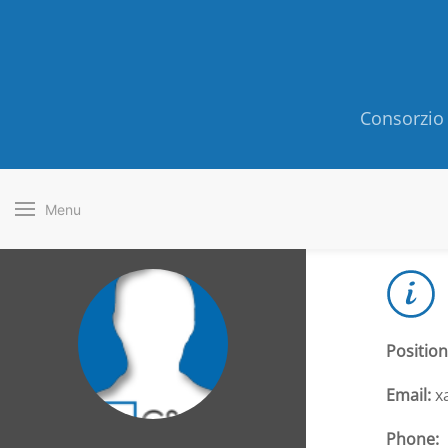
Consorzio 
Menu
Position
Email:
xa
Phone: