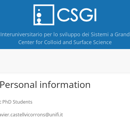
Interuniversitario per lo sviluppo dei Sistemi a Grand
Center for Colloid and Surface Science
Personal information
:
PhD Students
vier.castellvicorrons@unifi.it