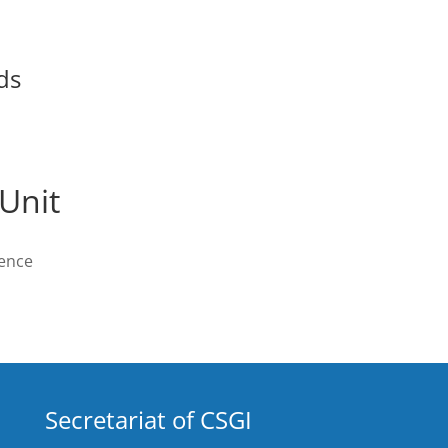
ds
Unit
rence
Secretariat of CSGI