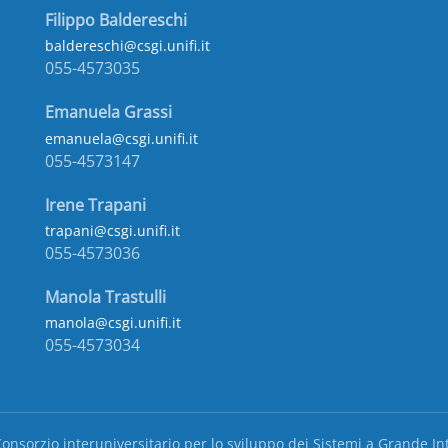
Filippo Baldereschi
baldereschi@csgi.unifi.it
055-4573035
Emanuela Grassi
emanuela@csgi.unifi.it
055-4573147
Irene Trapani
trapani@csgi.unifi.it
055-4573036
Manola Trastulli
manola@csgi.unifi.it
055-4573034
onsorzio interuniversitario per lo sviluppo dei Sistemi a Grande Inte