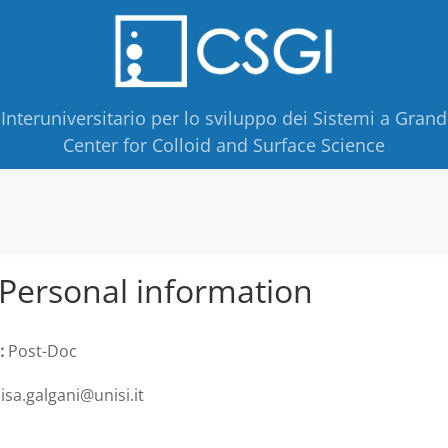
Interuniversitario per lo sviluppo dei Sistemi a Grand
Center for Colloid and Surface Science
Personal information
:
Post-Doc
isa.galgani@unisi.it