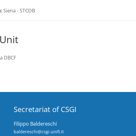
:
Siena - STCDB
Unit
na DBCF
Secretariat of CSGI
Filippo Baldereschi
baldereschi@csgi.unifi.it