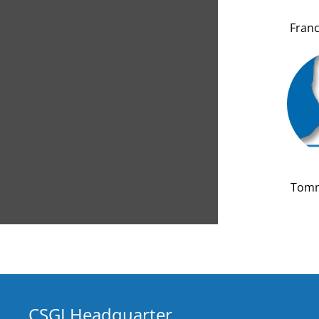
Fran
Tomm
CSGI Headquarter