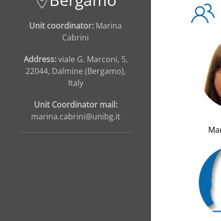
Unit coordinator:
Marina
Cabrini
Address:
viale G. Marconi, 5,
22044, Dalmine (Bergamo),
Italy
Unit Coordinator mail:
marina.cabrini@unibg.it
Mar