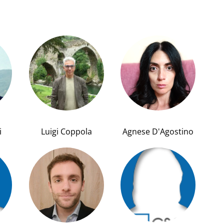
i
Luigi Coppola
Agnese D'Agostino