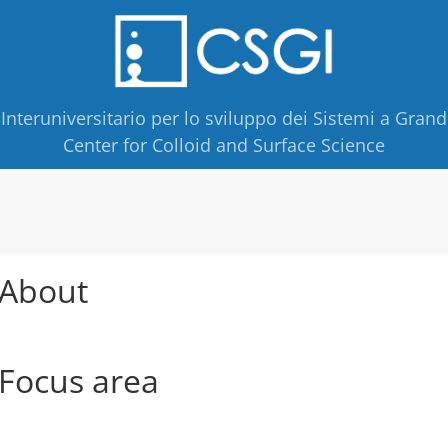
Interuniversitario per lo sviluppo dei Sistemi a Grand
Center for Colloid and Surface Science
About
Focus area